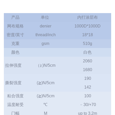
产品
单位
内打涂层布
网布规格
denier
1000D*1000D
密度/英寸
thread/inch
18*18
克重
gsm
510g
颜色
白色
2060
拉伸强度
（≧)N/5cm
1680
190
撕裂强度
(≧)N/5cm
142
粘合强度
(≧)N/5cm
100
温度耐受
℃
﹣30/+70
门幅
M
up to 3.2m