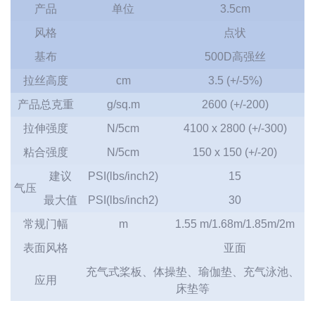
产品
单位
3.5cm
风格
点状
基布
500D高强丝
拉丝高度
cm
3.5 (+/-5%)
产品总克重
g/sq.m
2600 (+/-200)
拉伸强度
N/5cm
4100 x 2800 (+/-300)
粘合强度
N/5cm
150 x 150 (+/-20)
建议
PSI(lbs/inch2)
15
气压
最大值
PSI(lbs/inch2)
30
常规门幅
m
1.55 m/1.68m/1.85m/2m
表面风格
亚面
充气式桨板、体操垫、瑜伽垫、充气泳池、
应用
床垫等