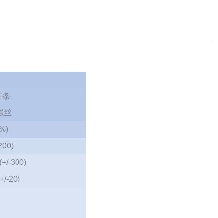
直条
强丝
5%)
200)
(+/-300)
+/-20)