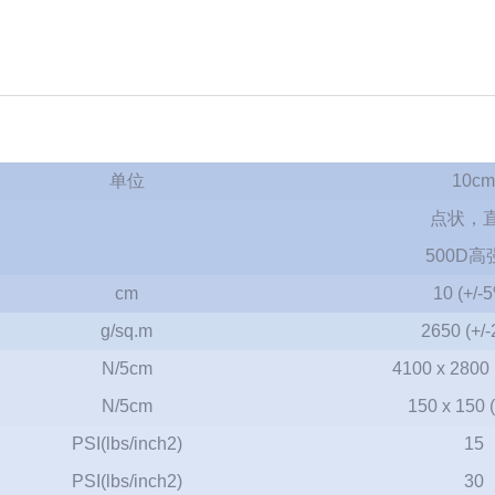
单位
10cm
点状，
500D高
cm
10 (+/-
g/sq.m
2650 (+/-
N/5cm
4100 x 2800 
N/5cm
150 x 150 (
PSI(lbs/inch2)
15
PSI(lbs/inch2)
30